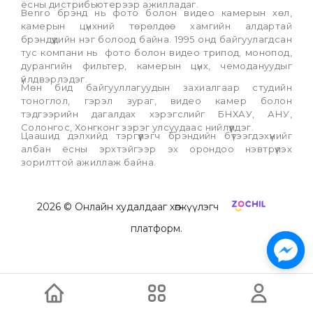
ёсны дистрибьютерээр ажилладаг.
Вenro брэнд нь фото болон видео камерын хөл, 
камерын цүнхний төрөлдөө хамгийн алдартай 
брэндүүдийн нэг болоод байна. 1995 онд байгуулагдсан 
тус компани нь  фото болон видео трипод, монопод, 
дурангийн фильтер, камерын цүнх, чемодануудыг 
үйлдвэрлэдэг.
Мөн бид байгууллагуудын захиалгаар студийн 
тоноглол, гэрэл зураг, видео камер болон 
тэдгээрийн дагалдах хэрэгслийг БНХАУ, АНУ, 
Солонгос, Хонгконг зэрэг улсуудаас нийлүүлдэг. 
Цаашид дэлхийд тэргүүлэгч брэндийн бүтээгдэхүүнийг 
албан ёсны эрхтэйгээр эх орондоо нэвтрүүлэх 
зорилттой ажиллаж байна. 
2026
© Онлайн худалдааг хөгжүүлэгч
платформ.