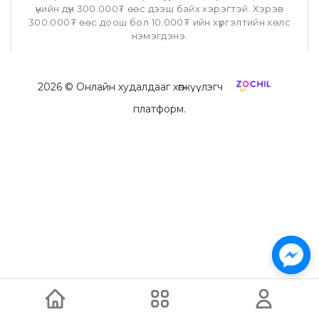
үнийн дүн 300.000₮ өөс дээш байх хэрэгтэй. Хэрэв
300.000₮ өөс доош бол 10.000₮ ийн хүргэлтийн хөлс
нэмэгдэнэ.
2026
© Онлайн худалдааг хөгжүүлэгч
платформ.