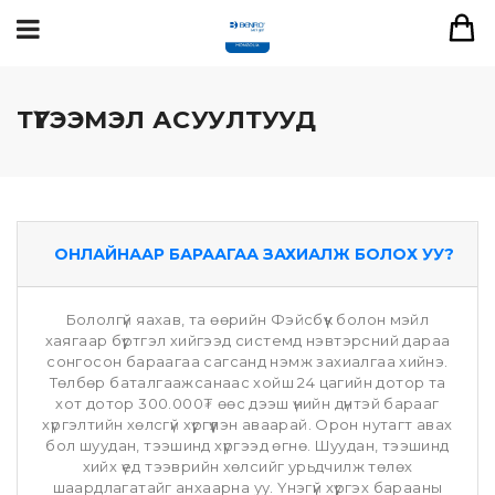
ТҮГЭЭМЭЛ АСУУЛТУУД
ОНЛАЙНААР БАРААГАА ЗАХИАЛЖ БОЛОХ УУ?
Бололгүй яахав, та өөрийн Фэйсбүүк болон мэйл
хаягаар бүртгэл хийгээд системд нэвтэрсний дараа
сонгосон бараагаа сагсанд нэмж захиалгаа хийнэ.
Төлбөр баталгаажсанаас хойш 24 цагийн дотор та
хот дотор 300.000₮ өөс дээш үнийн дүнтэй барааг
хүргэлтийн хөлсгүй хүргүүлэн аваарай. Орон нутагт авах
бол шуудан, тээшинд хүргээд өгнө. Шуудан, тээшинд
хийх үед тээврийн хөлсийг урьдчилж төлөх
шаардлагатайг анхаарна уу. Үнэгүй хүргэх барааны