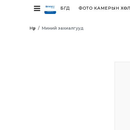
БҮГД
ФОТО КАМЕРЫН ХӨЛ,
Нүүр
Миний захиалгууд