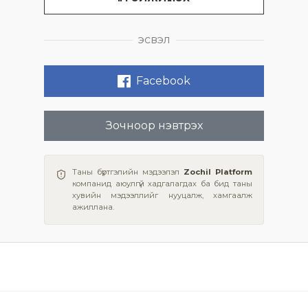
эсвэл
Facebook
Зочноор нэвтрэх
Таны бүртгэлийн мэдээлэл
Zochil Platform
компанид аюулгүй хадгалагдах ба бид таны
хувийн мэдээллийг нууцалж, хамгаалж
ажиллана.