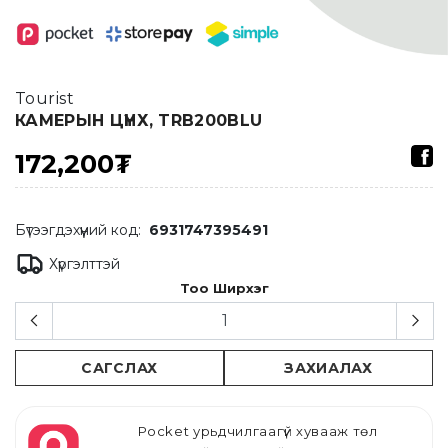
Tourist
КАМЕРЫН ЦҮНХ, TRB200BLU
172,200₮
Бүтээгдэхүүний код:
6931747395491
Хүргэлттэй
Тоо Ширхэг
САГСЛАХ
ЗАХИАЛАХ
Pocket урьдчилгаагүй хувааж төл