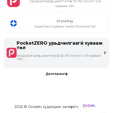
Урьдчилгаагүй,шимтгэлгүй 30-90 хоногт 2-6
хувааж төл.
StorePay
Ашиглан 4 хуваан төлөх боломжтой
PocketZERO урьдчилгаагүй хувааж
төл
Урьдчилгаагүй,шимтгэлгүй 30-90 хоногт 2-6 хувааж
төл.
Дэлгэрэнгүй
2026
© Онлайн худалдааг хөгжүүлэгч