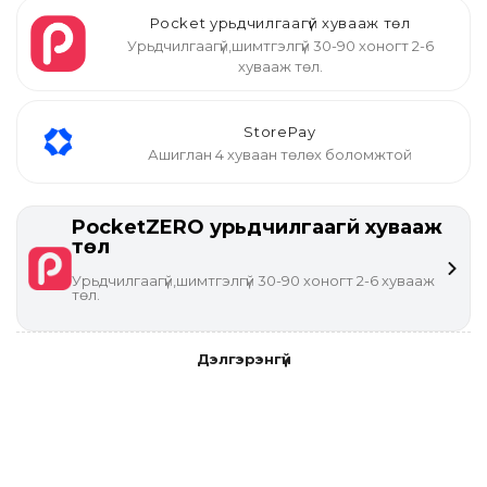
Pocket урьдчилгаагүй хувааж төл
Урьдчилгаагүй,шимтгэлгүй 30-90 хоногт 2-6
хувааж төл.
StorePay
Ашиглан 4 хуваан төлөх боломжтой
PocketZERO урьдчилгаагүй хувааж
төл
Урьдчилгаагүй,шимтгэлгүй 30-90 хоногт 2-6 хувааж
төл.
Дэлгэрэнгүй