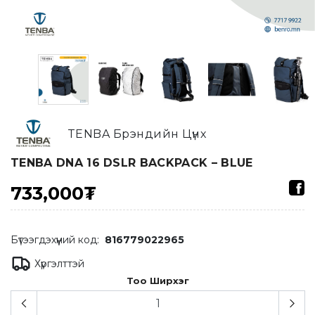
TENBA Брэндийн Цүнх
TENBA DNA 16 DSLR BACKPACK – BLUE
733,000₮
Бүтээгдэхүүний код:
816779022965
Хүргэлттэй
Тоо Ширхэг