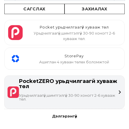
САГСЛАХ
ЗАХИАЛАХ
Pocket урьдчилгаагүй хувааж төл
Урьдчилгаагүй,шимтгэлгүй 30-90 хоногт 2-6
хувааж төл.
StorePay
Ашиглан 4 хуваан төлөх боломжтой
PocketZERO урьдчилгаагүй хувааж
төл
Урьдчилгаагүй,шимтгэлгүй 30-90 хоногт 2-6 хувааж
төл.
Дэлгэрэнгүй