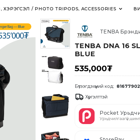
 ХЭРЭГСЭЛ / PHOTO TRIPODS, ACCESSORIES
ВИ
TENBA Брэнди
TENBA DNA 16 S
BLUE
535,000₮
Бүтээгдэхүүний код:
81677902
Хүргэлттэй
Pocket Урьдчи
Урьдчилгаагүй,шимт
StorePay