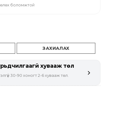
 төлөх боломжтой
ЗАХИАЛАХ
рьдчилгаагүй хувааж төл
элгүй 30-90 хоногт 2-6 хувааж төл.