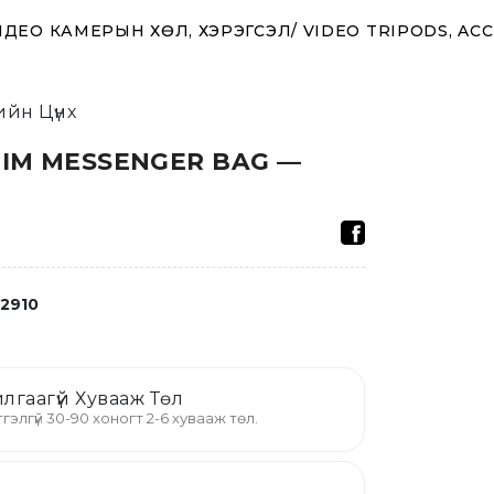
ДЕО КАМЕРЫН ХӨЛ, ХЭРЭГСЭЛ/ VIDEO TRIPODS, AC
йн Цүнх
LIM MESSENGER BAG —
2910
лгаагүй Хувааж Төл
гэлгүй 30-90 хоногт 2-6 хувааж төл.