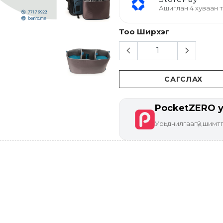
Ашиглан 4 хуваан
Тоо Ширхэг
САГСЛАХ
PocketZERO у
Урьдчилгаагүй,шимтг