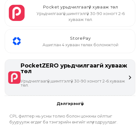
Pocket урьдчилгаагүй хувааж төл
Урьдчилгаагүй,шимтгэлгүй 30-90 хоногт 2-6
хувааж төл.
StorePay
Ашиглан 4 хуваан төлөх боломжтой
PocketZERO урьдчилгаагүй хувааж
төл
Урьдчилгаагүй,шимтгэлгүй 30-90 хоногт 2-6 хувааж
төл.
Дэлгэрэнгүй
CPL филтер нь усны толио болон цонхны ойлтыг 
бууруулж өгдөг ба тэнгэрийн өнгийг илүү тодруулдаг.