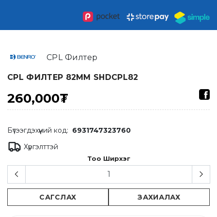
CPL Филтер
CPL ФИЛТЕР 82ММ SHDCPL82
260,000₮
Бүтээгдэхүүний код:
6931747323760
Хүргэлттэй
Тоо Ширхэг
САГСЛАХ
ЗАХИАЛАХ