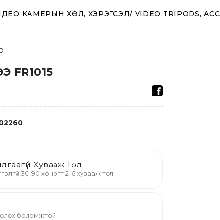
ДЕО КАМЕРЫН ХӨЛ, ХЭРЭГСЭЛ/ VIDEO TRIPODS, AC
р
Э FR1015
02260
лгаагүй Хувааж Төл
гэлгүй 30-90 хоногт 2-6 хувааж төл.
 төлөх боломжтой