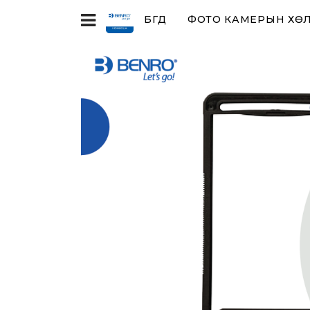
БҮГД
ФОТО КАМЕРЫН ХӨЛ,