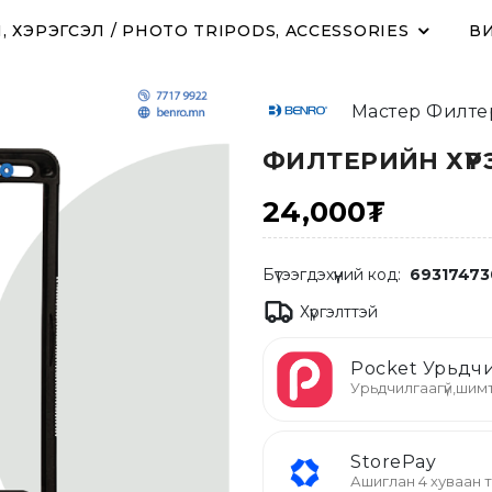
 ХЭРЭГСЭЛ / PHOTO TRIPODS, ACCESSORIES
ВИ
Мастер Филте
ФИЛТЕРИЙН ХҮРЭ
24,000₮
Бүтээгдэхүүний код:
69317473
Хүргэлттэй
Pocket Урьдчи
Урьдчилгаагүй,шимт
StorePay
Ашиглан 4 хуваан