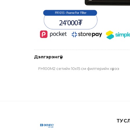
Дэлгэрэнгүй
FH100M2 сетийн 10х15 см филтерийн хүрээ
ТУС