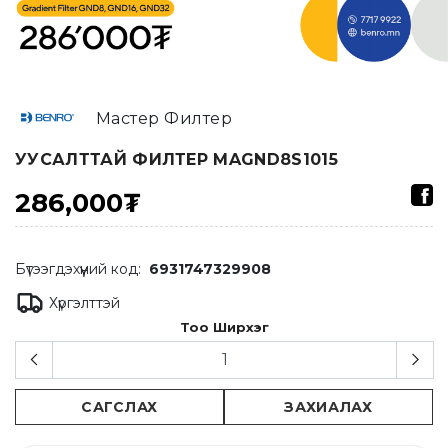
Мастер Филтер
УУСАЛТТАЙ ФИЛТЕР MAGND8S1015
286,000₮
Бүтээгдэхүүний код:
6931747329908
Хүргэлттэй
Тоо Ширхэг
САГСЛАХ
ЗАХИАЛАХ