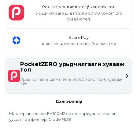
Pocket урьдчилгаагүй хувааж төл
Урьдчилгаагүй,шимтгэлгүй 30-90 хоногт 2-6
хувааж төл.
StorePay
Ашиглан 4 хуваан төлөх боломжтой
PocketZERO урьдчилгаагүй хувааж
төл
Урьдчилгаагүй,шимтгэлгүй 30-90 хоногт 2-6 хувааж
төл.
Дэлгэрэнгүй
Мастер ангиллын FH100M2 сетэд зориулсан зөөлөн 
уусалттай филтер. Grade ND8