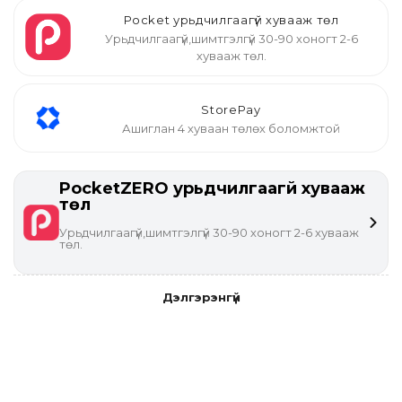
Pocket урьдчилгаагүй хувааж төл
Урьдчилгаагүй,шимтгэлгүй 30-90 хоногт 2-6
хувааж төл.
StorePay
Ашиглан 4 хуваан төлөх боломжтой
PocketZERO урьдчилгаагүй хувааж
төл
Урьдчилгаагүй,шимтгэлгүй 30-90 хоногт 2-6 хувааж
төл.
Дэлгэрэнгүй