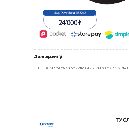
Дэлгэрэнгүй
FH100M2 сетэд зориулсан 82 мм ээс 62 мм лүү ши
ТУС