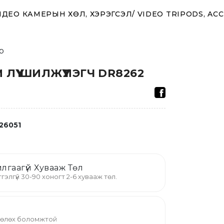
ДЕО КАМЕРЫН ХӨЛ, ХЭРЭГСЭЛ/ VIDEO TRIPODS, AC
р
 ЛҮҮ ШИЛЖҮҮЛЭГЧ DR8262
26051
лгаагүй Хувааж Төл
гэлгүй 30-90 хоногт 2-6 хувааж төл.
 төлөх боломжтой