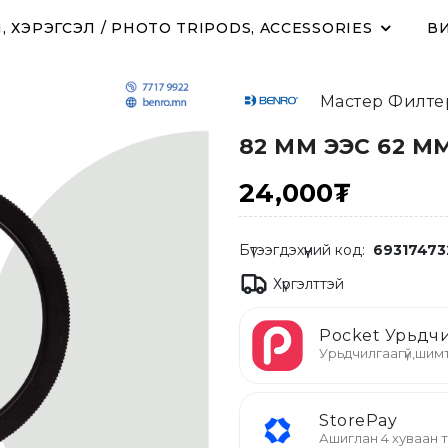
 ХЭРЭГСЭЛ / PHOTO TRIPODS, ACCESSORIES
ВИ
Мастер Филте
82 ММ ЭЭС 62 ММ
24,000₮
Бүтээгдэхүүний код:
69317473
Хүргэлттэй
Pocket Урьдчи
Урьдчилгаагүй,шимт
StorePay
Ашиглан 4 хуваан