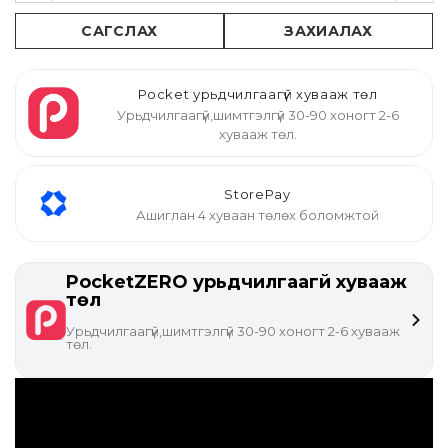
САГСЛАХ
ЗАХИАЛАХ
Pocket урьдчилгаагүй хувааж төл
Урьдчилгаагүй,шимтгэлгүй 30-90 хоногт 2-6
хувааж төл.
StorePay
Ашиглан 4 хуваан төлөх боломжтой
PocketZERO урьдчилгаагүй хувааж
төл
Урьдчилгаагүй,шимтгэлгүй 30-90 хоногт 2-6 хувааж
төл.