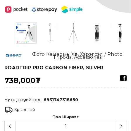
Фото Камерын Хөл, Хэрэгсэл / Photo
Tripods, Accessories
ROADTRIP PRO CARBON FIBER, SILVER
738,000₮
Бүтээгдэхүүний код:
6931747318650
Хүргэлттэй
Тоо Ширхэг