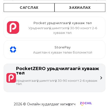
САГСЛАХ
ЗАХИАЛАХ
Pocket урьдчилгаагүй хувааж төл
Урьдчилгаагүй,шимтгэлгүй 30-90 хоногт 2-6
хувааж төл.
StorePay
Ашиглан 4 хуваан төлөх боломжтой
PocketZERO урьдчилгаагүй хувааж
төл
Урьдчилгаагүй,шимтгэлгүй 30-90 хоногт 2-6 хувааж
төл.
2026
© Онлайн худалдааг хөгжүүлэгч