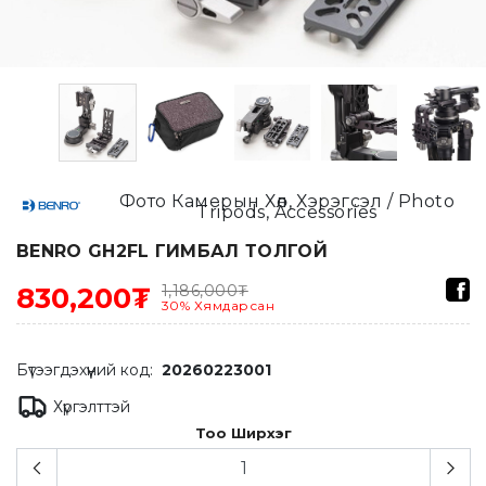
Фото Камерын Хөл, Хэрэгсэл / Photo
Tripods, Accessories
BENRO GH2FL ГИМБАЛ ТОЛГОЙ
1,186,000
₮
830,200₮
30
%
Хямдарсан
Бүтээгдэхүүний код:
20260223001
Хүргэлттэй
Тоо Ширхэг