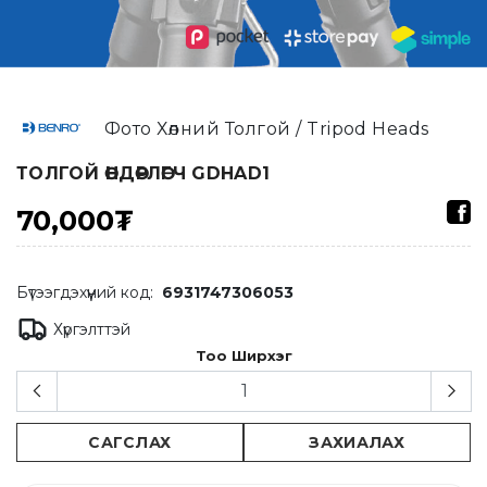
Фото Хөлний Толгой / Tripod Heads
ТОЛГОЙ ӨНДӨРЛӨГЧ GDHAD1
70,000₮
Бүтээгдэхүүний код:
6931747306053
Хүргэлттэй
Тоо Ширхэг
САГСЛАХ
ЗАХИАЛАХ