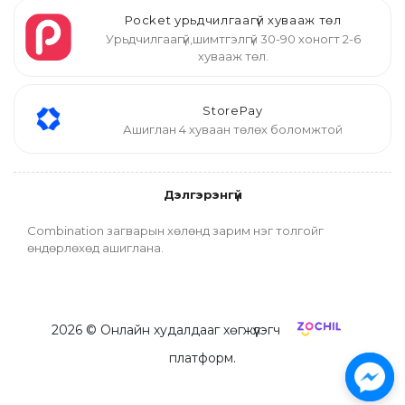
Pocket урьдчилгаагүй хувааж төл
Урьдчилгаагүй,шимтгэлгүй 30-90 хоногт 2-6
хувааж төл.
StorePay
Ашиглан 4 хуваан төлөх боломжтой
Дэлгэрэнгүй
Combination загварын хөлөнд зарим нэг толгойг 
өндөрлөхөд ашиглана.
2026
© Онлайн худалдааг хөгжүүлэгч
платформ.