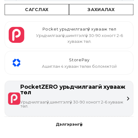
САГСЛАХ
ЗАХИАЛАХ
Pocket урьдчилгаагүй хувааж төл
Урьдчилгаагүй,шимтгэлгүй 30-90 хоногт 2-6
хувааж төл.
StorePay
Ашиглан 4 хуваан төлөх боломжтой
PocketZERO урьдчилгаагүй хувааж
төл
Урьдчилгаагүй,шимтгэлгүй 30-90 хоногт 2-6 хувааж
төл.
Дэлгэрэнгүй