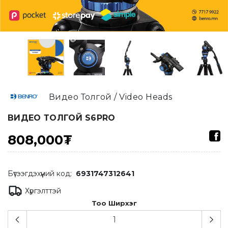
Видео Толгой / Video Heads
ВИДЕО ТОЛГОЙ S6PRO
808,000₮
Бүтээгдэхүүний код:
6931747312641
Хүргэлттэй
Тоо Ширхэг