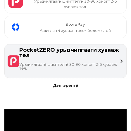
Урьдчилгаагүй,шимтгэлгүй 30-90 хоногт 2-6
хувааж төл.
StorePay
Ашиглан 4 хуваан төлөх боломжтой
PocketZERO урьдчилгаагүй хувааж
төл
Урьдчилгаагүй,шимтгэлгүй 30-90 хоногт 2-6 хувааж
төл.
Дэлгэрэнгүй