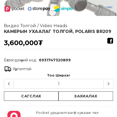
Видео Толгой / Video Heads
КАМЕРЫН УХААЛАГ ТОЛГОЙ, POLARIS BR209
3,600,000₮
Бүтээгдэхүүний код:
6931747320899
Хүргэлттэй
Тоо Ширхэг
САГСЛАХ
ЗАХИАЛАХ
Pocket урьдчилгаагүй хувааж төл