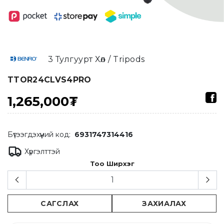
3 Тулгуурт Хөл / Tripods
TTOR24CLVS4PRO
1,265,000₮
Бүтээгдэхүүний код:
6931747314416
Хүргэлттэй
Тоо Ширхэг
САГСЛАХ
ЗАХИАЛАХ