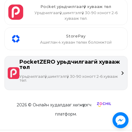
Pocket урьдчилгаагүй хувааж төл
Урьдчилгаагүй,шимтгэлгүй 30-90 хоногт 2-6
хувааж төл.
StorePay
Ашиглан 4 хуваан төлөх боломжтой
PocketZERO урьдчилгаагүй хувааж
төл
Урьдчилгаагүй,шимтгэлгүй 30-90 хоногт 2-6 хувааж
төл.
2026
© Онлайн худалдааг хөгжүүлэгч
платформ.