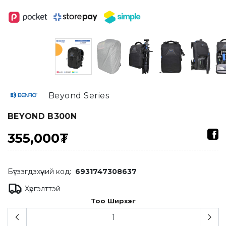
Beyond Series
BEYOND B300N
355,000₮
Бүтээгдэхүүний код:
6931747308637
Хүргэлттэй
Тоо Ширхэг