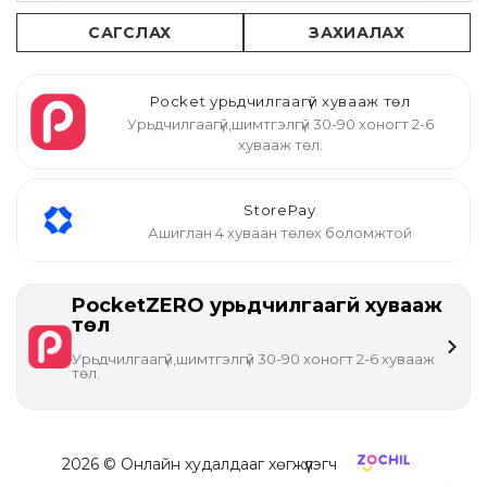
САГСЛАХ
ЗАХИАЛАХ
Pocket урьдчилгаагүй хувааж төл
Урьдчилгаагүй,шимтгэлгүй 30-90 хоногт 2-6
хувааж төл.
StorePay
Ашиглан 4 хуваан төлөх боломжтой
PocketZERO урьдчилгаагүй хувааж
төл
Урьдчилгаагүй,шимтгэлгүй 30-90 хоногт 2-6 хувааж
төл.
2026
© Онлайн худалдааг хөгжүүлэгч