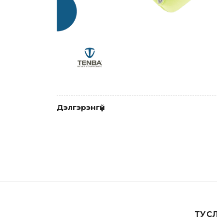
Дэлгэрэнгүй
ТУС