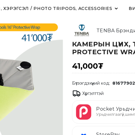
 ХЭРЭГСЭЛ / PHOTO TRIPODS, ACCESSORIES
ВИ
TENBA Брэнди
КАМЕРЫН ЦҮНХ, 
PROTECTIVE WR
41,000₮
Бүтээгдэхүүний код:
8167790
Хүргэлттэй
Pocket Урьдчи
Урьдчилгаагүй,шимт
StorePay