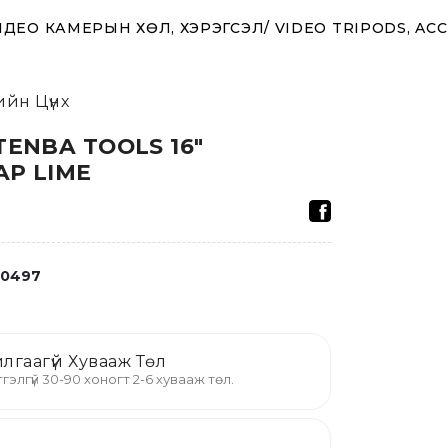
ДЕО КАМЕРЫН ХӨЛ, ХЭРЭГСЭЛ/ VIDEO TRIPODS, AC
йн Цүнх
TENBA TOOLS 16"
AP LIME
20497
лгаагүй Хувааж Төл
гэлгүй 30-90 хоногт 2-6 хувааж төл.