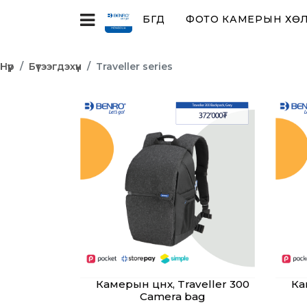
БҮГД
ФОТО КАМЕРЫН ХӨЛ,
Нүүр
Бүтээгдэхүүн
Traveller series
Камерын цүнх, Traveller 300
Ка
Camera bag