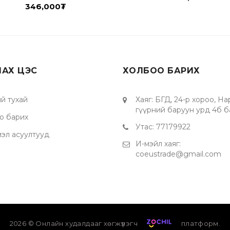
346,000
₮
ЛАХ ЦЭС
ХОЛБОО БАРИХ
й тухай
Хаяг
:
БГД, 24-р хороо, Н
гүүрний баруун урд 4б б
о барих
Утас
:
77179922
мэл асуултууд
И-мэйл хаяг
:
coeustrade@gmail.com
2026
© Онлайн худалдааг хөгжүүлэгч
платформ.