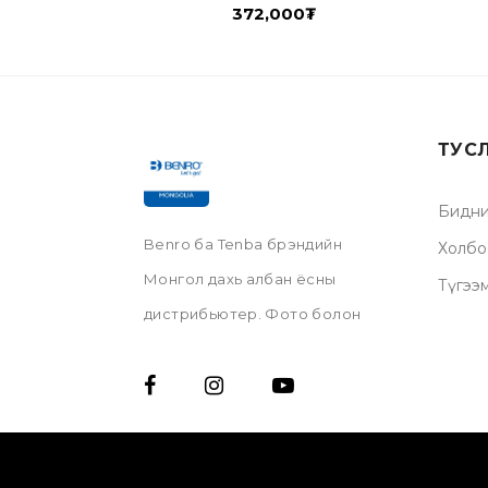
372,000
₮
ТУС
Бидни
Benro ба Tenba брэндийн
Холбо
Монгол дахь албан ёсны
Түгээ
дистрибьютер. Фото болон
видео камерт зориулсан бүх
төрлийн камерын цүнх, камерын
хөл, дурангийн филтерийн
худалдаа.