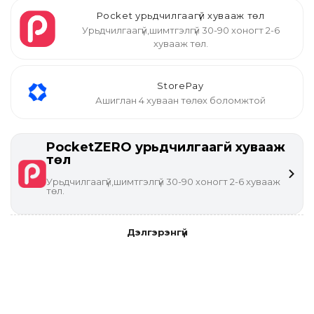
Pocket урьдчилгаагүй хувааж төл
Урьдчилгаагүй,шимтгэлгүй 30-90 хоногт 2-6
хувааж төл.
StorePay
Ашиглан 4 хуваан төлөх боломжтой
PocketZERO урьдчилгаагүй хувааж
төл
Урьдчилгаагүй,шимтгэлгүй 30-90 хоногт 2-6 хувааж
төл.
Дэлгэрэнгүй