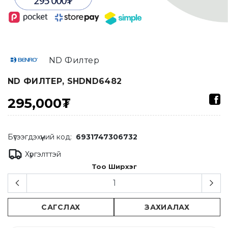
ND Филтер
ND ФИЛТЕР, SHDND6482
295,000₮
Бүтээгдэхүүний код:
6931747306732
Хүргэлттэй
Тоо Ширхэг
САГСЛАХ
ЗАХИАЛАХ