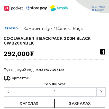
Камерын Цүнх / Camera Bags
COOLWALKER II BACKPACK 200N BLACK
CWB200NBLK
292,000₮
Бүтээгдэхүүний код:
6931747395125
Хүргэлттэй
Тоо Ширхэг
САГСЛАХ
ЗАХИАЛАХ