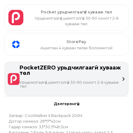
Pocket урьдчилгаагүй хувааж төл
Урьдчилгаагүй,шимтгэлгүй 30-90 хоногт 2-6
хувааж төл.
StorePay
Ашиглан 4 хуваан төлөх боломжтой
PocketZERO урьдчилгаагүй хувааж
төл
Урьдчилгаагүй,шимтгэлгүй 30-90 хоногт 2-6 хувааж
төл.
Дэлгэрэнгүй
Загвар: CoolWalker II Backpack 200N
Дотор хэмжээ: 29*17*42см
Гадар хэмжээ: 33*30.5*48.5см
Багтаамж: 2 боди, 5-6 дуран, 2 гэрэл хаягч, эсвэл 2-3 