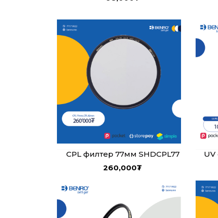
UV
CPL филтер 77мм SHDCPL77
260,000
₮