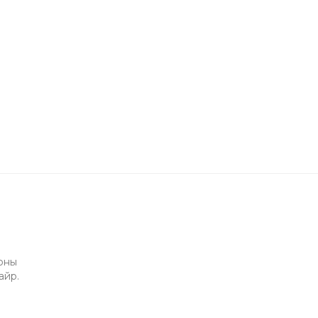
арны
айр.