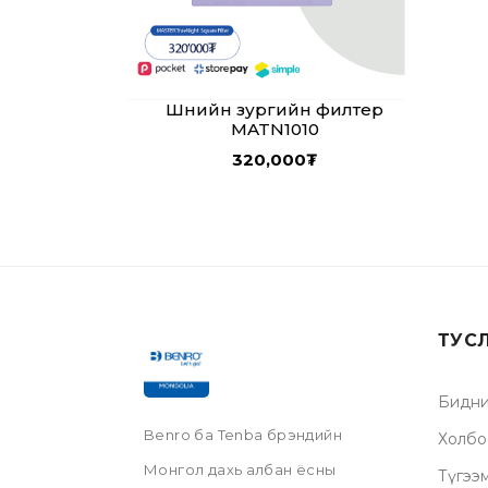
Шөнийн зургийн филтер
MATN1010
320,000
₮
ТУС
Бидни
Benro ба Tenba брэндийн
Холбо
Монгол дахь албан ёсны
Түгээ