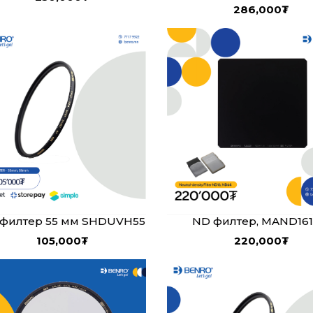
286,000
₮
 филтер 55 мм SHDUVH55
ND филтер, MAND161
105,000
₮
220,000
₮