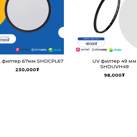
UV филтер 49 мм
L филтер 67мм SHDCPL67
SHDUVH49
230,000
₮
98,000
₮