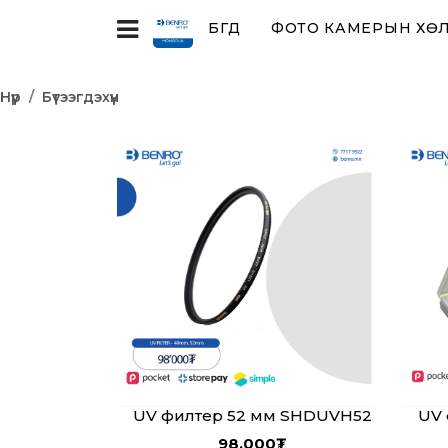
БҮГД
ФОТО КАМЕРЫН ХӨЛ,
Нүүр
Бүтээгдэхүүн
UV филтер 52 мм SHDUVH52
UV 
98,000
₮