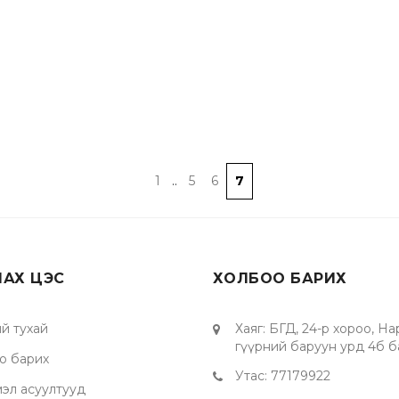
1
..
5
6
7
ЛАХ ЦЭС
ХОЛБОО БАРИХ
й тухай
Хаяг
:
БГД, 24-р хороо, Н
гүүрний баруун урд 4б б
о барих
Утас
:
77179922
мэл асуултууд